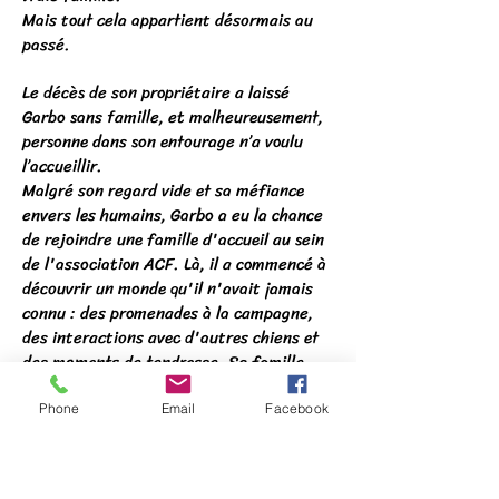
Mais tout cela appartient désormais au
passé.
Le décès de son propriétaire a laissé
Garbo sans famille, et malheureusement,
personne dans son entourage n’a voulu
l’accueillir.
Malgré son regard vide et sa méfiance
envers les humains, Garbo a eu la chance
de rejoindre une famille d'accueil au sein
de l'association ACF. Là, il a commencé à
découvrir un monde qu'il n'avait jamais
connu : des promenades à la campagne,
des interactions avec d'autres chiens et
des moments de tendresse. Sa famille
d'accueil, patiente et déterminée, a su lui
offrir l'amour et la sécurité dont il avait
Phone
Email
Facebook
tant besoin.
​Chaque jour, Garbo fait des progrès. Bien